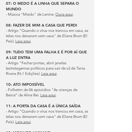
07: O MEDO É A LINHA QUE SEPARA O
MUNDO
- Música "Miedo" de Lenine.
Ouça aqui
.
08: FAZER DE MIM A CASA QUE PERDI
- Artigo "Quando o vírus nos trancou em casa, as
telas nos deixaram sem casa" de Eliane Brum (El
País).
Leia aqui
.
09: TUDO TEM UMA FALHA E É POR AÍ QUE
A LUZ ENTRA
- Artigo "Fechar portas, abrir janelas
(estratagemas políticos para sair de si) de Tania
Rivera (N-1 Edições).
Leia aqui
.
10: ATO IMPOSSÍVEL
- Folhetim de 06 episódios "As crianças de
Beirut" de Aline Bei.
Leia aqui
.
11: A PORTA DA CASA É A ÚNICA SAÍDA
- Artigo "Quando o vírus nos trancou em casa, as
telas nos deixaram sem casa" de Eliane Brum (El
País).
Leia aqui
.