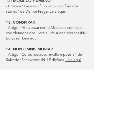
12: MOSAICO HUMANO
- Crônica "Faça seu filho ver a vida fora dos
stories" de Denise Fraga.
Leia aqui
.
13: CONSPIRAR
- Artigo "Atravessar como Medusas contra as
coordenadas dos Heróis" de Alana Moraes (N-1
Edições).
Leia aqui
.
14: NON OMNIS MORIAR
- Artigo "Corpo isolado, revolta e poesia" de
Salvador Schavelzon (N-1 Edições).
Leia aqui
.
Além disso, compartilho que cada uma das
personagens tem como base psíquica um dos
tipos de Niilismo
pensado por Nietzsche: Negativo (0506), Reativo
(1310), Passivo (1103) e Ativo (1511).
Leia aqui
.
E se quiser continuar, aqui tem outros materiais
que me inspiraram...
- Artigo "A aceleração da história e o vírus veloz"
de Tales Ab’Sáber (N-1 Edições).
Leia aqui
.